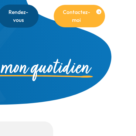
Rendez-
Contactez-
vous
moi
 mon quotidien